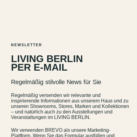
NEWSLETTER
LIVING BERLIN
PER E-MAIL
Regelmäßig stilvolle News für Sie
Kontakt
Jobs
Regelmäßig versenden wir relevante und
Wedding Planner
Storeplan
inspirierende Informationen aus unserem Haus und zu
unseren Showrooms, Stores, Marken und Kollektionen
Anfahrt & Parken
Nachhaltigkeit
– und natürlich auch zu den Ausstellungen und
Vermietung
ALICE Rooftop &
Veranstaltungen im LIVING BERLIN.
Garden
Wir verwenden BREVO als unsere Marketing-
Newsletter
Plattform. Wenn Sie das Formular ausfüllen und