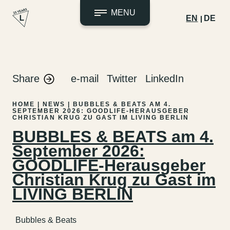
MENU
EN
DE
Skip
to
content
Share
e-mail
Twitter
LinkedIn
HOME
|
NEWS
|
BUBBLES & BEATS AM 4.
SEPTEMBER 2026: GOODLIFE-HERAUSGEBER
CHRISTIAN KRUG ZU GAST IM LIVING BERLIN
BUBBLES & BEATS am 4.
September 2026:
GOODLIFE-Herausgeber
Christian Krug zu Gast im
LIVING BERLIN
Bubbles & Beats