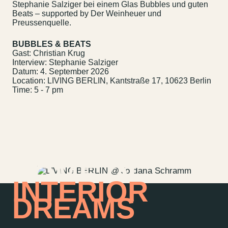
Stephanie Salziger bei einem Glas Bubbles und guten
Beats – supported by Der Weinheuer und
Preussenquelle.
BUBBLES & BEATS
Gast: Christian Krug
Interview: Stephanie Salziger
Datum: 4. September 2026
Location: LIVING BERLIN, Kantstraße 17, 10623 Berlin
Time: 5 - 7 pm
Contact us
Jobs
Wedding Planner
Store plan
Directions & Parking
Sustainability
HOME OF
Rental
ALICE Rooftop &
INTERIOR
Garden
DREAMS
Newsletter