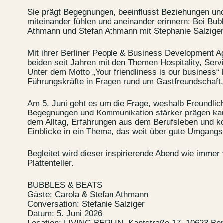
Sie prägt Begegnungen, beeinflusst Beziehungen und
miteinander fühlen und aneinander erinnern: Bei Bu
Athmann und Stefan Athmann mit Stephanie Salziger 
Mit ihrer Berliner People & Business Development A
beiden seit Jahren mit den Themen Hospitality, Se
Unter dem Motto „Your friendliness is our business
Führungskräfte in Fragen rund um Gastfreundschaft,
Am 5. Juni geht es um die Frage, weshalb Freundlichk
Begegnungen und Kommunikation stärker prägen kan
dem Alltag, Erfahrungen aus dem Berufsleben und k
Contact u
Einblicke in ein Thema, das weit über gute Umgangs
Wedding P
Begleitet wird dieser inspirierende Abend wie imme
Directions
Plattenteller.
Rental
BUBBLES & BEATS
Gäste: Carola & Stefan Athmann
Conversation: Stefanie Salziger
Newsletter
Datum: 5. Juni 2026
Location: LIVING BERLIN, Kantstraße 17, 10623 Ber