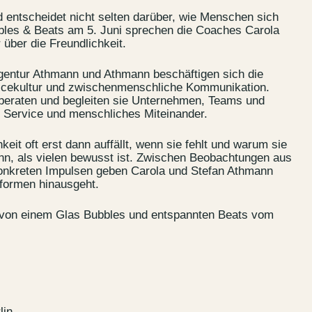
 entscheidet nicht selten darüber, wie Menschen sich
bbles & Beats am 5. Juni sprechen die Coaches Carola
über die Freundlichkeit.
gentur Athmann und Athmann beschäftigen sich die
rvicekultur und zwischenmenschliche Kommunikation.
“ beraten und begleiten sie Unternehmen, Teams und
 Service und menschliches Miteinander.
eit oft erst dann auffällt, wenn sie fehlt und warum sie
n, als vielen bewusst ist. Zwischen Beobachtungen aus
onkreten Impulsen geben Carola und Stefan Athmann
s
Jobs
formen hinausgeht.
lanner
Store plan
r von einem Glas Bubbles und entspannten Beats vom
 & Parking
Sustainability
ALICE Rooftop &
Garden
lin