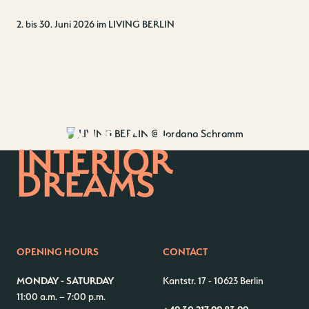
Wedding Planner
Store plan
2. bis 30. Juni 2026 im LIVING BERLIN
Directions & Parking
Sustainability
Rental
ALICE Rooftop & Garden
Newsletter
HOME OF
–
INTERIOR
Kantstr. 17
10623
Berlin
DREAMS
OPENING HOURS
CONTACT
MONDAY - SATURDAY
Kantstr. 17
-
10623 Berlin
11:00 a.m. – 7:00 p.m.