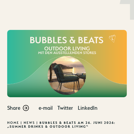
MENU
EN
DE
Skip
to
content
Share
e-mail
Twitter
LinkedIn
HOME
|
NEWS
|
BUBBLES & BEATS AM 26. JUNI 2026:
„SUMMER DRINKS & OUTDOOR LIVING“