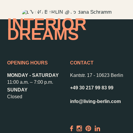
Garden
HOME OF
Newsletter
INTERIOR
DREAMS
–
Kantstr. 17
10623
Berlin
OPENING HOURS
CONTACT
MONDAY - SATURDAY
Kantstr. 17
-
10623 Berlin
11:00 a.m. – 7:00 p.m.
+49 30 217 99 83 99
SUNDAY
Closed
info@living-berlin.com