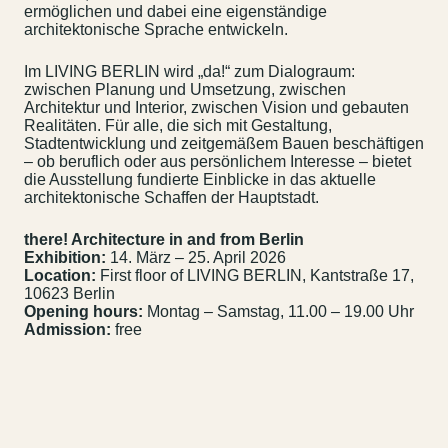
ermöglichen und dabei eine eigenständige
architektonische Sprache entwickeln.
Im LIVING BERLIN wird „da!“ zum Dialograum:
zwischen Planung und Umsetzung, zwischen
Architektur und Interior, zwischen Vision und gebauten
Realitäten. Für alle, die sich mit Gestaltung,
Stadtentwicklung und zeitgemäßem Bauen beschäftigen
– ob beruflich oder aus persönlichem Interesse – bietet
die Ausstellung fundierte Einblicke in das aktuelle
architektonische Schaffen der Hauptstadt.
there! Architecture in and from Berlin
Exhibition:
14. März – 25. April 2026
Location:
First floor of LIVING BERLIN, Kantstraße 17,
10623 Berlin
Opening hours:
Montag – Samstag, 11.00 – 19.00 Uhr
Admission:
free
Contact us
Jobs
Wedding Planner
Store plan
Directions & Parking
Sustainability
Rental
ALICE Rooftop &