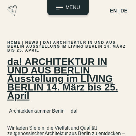
MENU
EN
DE
Skip
to
HOME
|
NEWS
|
DA! ARCHITEKTUR IN UND AUS
content
BERLIN AUSSTELLUNG IM LIVING BERLIN 14. MÄRZ
BIS 25. APRIL
da! ARCHITEKTUR IN
UND AUS BERLIN
Ausstellung im LIVING
BERLIN 14. März bis 25.
April
Architektenkammer Berlin
da!
Wir laden Sie ein, die Vielfalt und Qualität
zeitgenössischer Architektur aus Berlin zu entdecken –