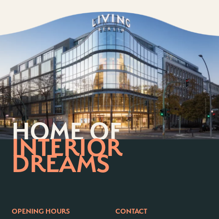
Contact us
Jobs
Wedding Planner
Store plan
Directions & Parking
Sustainability
Rental
ALICE Rooftop & Garden
Newsletter
HOME OF
–
Kantstr. 17
10623
Berlin
INTERIOR
DREAMS
OPENING HOURS
CONTACT