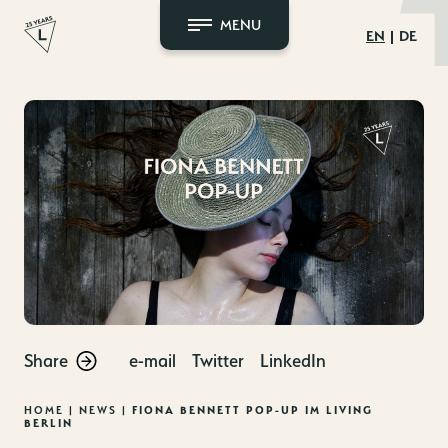
MENU
EN
DE
Skip
to
content
Share
e-mail
Twitter
LinkedIn
HOME
|
NEWS
|
FIONA BENNETT POP-UP IM LIVING
BERLIN