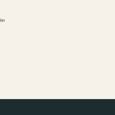
lin
–
Kantstr. 17
10623
Berlin