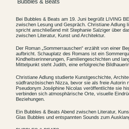
Bubbles & Beats
Bei Bubbles & Beats am 19. Juni begrüßt LIVING BE
zwischen Lesung und Gespräch. Christiane Adlung 
spricht anschließend mit Stephanie Salziger über d
zwischen Literatur, Kunst und Architektur.
Der Roman „Sommerrauschen“ erzählt von einer Bege
aufbricht. Schauplatz des Romans ist ein Sommerqu
Kindheitserinnerungen, Familiengeschichten und lan
Mittelpunkt steht Judith, eine erfolgreiche Bildhauer
Christiane Adlung studierte Kunstgeschichte, Archite
südfranzösischen Nizza, bevor sie als freie Autorin
Contact u
Pseudonym Joséphine Nicolas veröffentlichte sie his
verbinden sich atmosphärische Orte, visuelle Eind
Wedding P
Beziehungen.
Directions
Ein Bubbles & Beats Abend zwischen Literatur, Kuns
Rental
Glas Bubbles und entspannten Sounds zum Ausklan