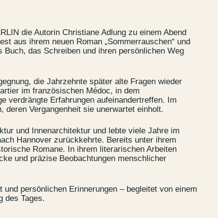
RLIN die Autorin Christiane Adlung zu einem Abend
liest aus ihrem neuen Roman „Sommerrauschen“ und
as Buch, das Schreiben und ihren persönlichen Weg
gnung, die Jahrzehnte später alte Fragen wieder
artier im französischen Médoc, in dem
ge verdrängte Erfahrungen aufeinandertreffen. Im
in, deren Vergangenheit sie unerwartet einholt.
ktur und Innenarchitektur und lebte viele Jahre im
 nach Hannover zurückkehrte. Bereits unter ihrem
s
Jobs
torische Romane. In ihrem literarischen Arbeiten
rücke und präzise Beobachtungen menschlicher
lanner
Store plan
 & Parking
Sustainability
t und persönlichen Erinnerungen – begleitet von einem
ALICE Rooftop &
g des Tages.
Garden