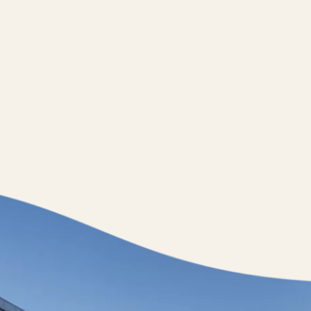
Jobs
nner
Storeplan
arken
Nachhaltigkeit
ALICE Rooftop & Garden
–
Kantstr. 17
10623
Berlin