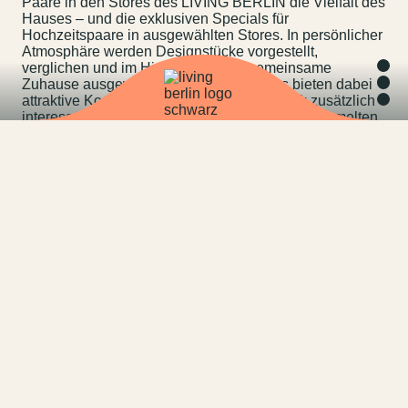
Paare in den Stores des LIVING BERLIN die Vielfalt des
Hauses – und die exklusiven Specials für
Hochzeitspaare in ausgewählten Stores. In persönlicher
Atmosphäre werden Designstücke vorgestellt,
verglichen und im Hinblick auf das gemeinsame
Zuhause ausgewählt. Viele Partnerstores bieten dabei
attraktive Konditionen, die das Wunschstück zusätzlich
interessant machen – finanziert durch die gesammelten
Geldgeschenke der Gäste.
Mit Engel 07 begleitet Antje Krüger Hochzeitspaare seit
2004 bei der Planung ihres großen Tages. Die Berliner
Hochzeitsagentur steht für individuell gestaltete
Hochzeiten, die sorgfältig vorbereitet und persönlich
umgesetzt werden.
Antje Krüger arbeitet strukturiert und vorausschauend.
Im Mittelpunkt steht ein sicherer Ablauf, der Paaren
Orientierung gibt und Entscheidungen
erleichtert.Planung versteht sie als begleitenden
Prozess, der Raum für persönlicheVorstellungen lässt
und Vertrauen schafft.
Diese Arbeitsweise macht Engel 07 zu einer passenden