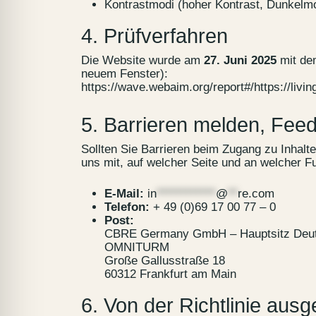
Kontrastmodi (hoher Kontrast, Dunkelm
4. Prüfverfahren
Die Website wurde am
27. Juni 2025
mit de
neuem Fenster):
https://wave.webaim.org/report#/https://livin
5. Barrieren melden, Fe
Sollten Sie Barrieren beim Zugang zu Inhalten
uns mit, auf welcher Seite und an welcher F
E-Mail:
in
************
@
**
re.com
Telefon:
+ 49 (0)69 17 00 77 – 0
Post:
CBRE Germany GmbH – Hauptsitz Deut
OMNITURM
Große Gallusstraße 18
60312 Frankfurt am Main
6. Von der Richtlinie au