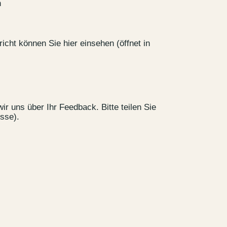
n
icht können Sie hier einsehen (öffnet in
Jobs
ir uns über Ihr Feedback. Bitte teilen Sie
sse).
lanner
Storeplan
 Parken
Nachhaltigkeit
g
ALICE Rooftop &
Garden
–
Kantstr. 17
10623
Berlin