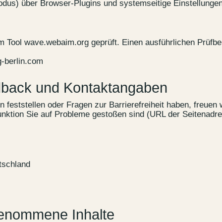
odus) über Browser-Plugins und systemseitige Einstellunge
m Tool
wave.webaim.org
geprüft. Einen ausführlichen Prüfber
g-berlin.com
edback und Kontaktangaben
Kontakt
 feststellen oder Fragen zur Barrierefreiheit haben, freuen w
unktion Sie auf Probleme gestoßen sind (URL der Seitenadre
Wedding P
Anfahrt &
Vermietun
schland
Newsletter
sgenommene Inhalte