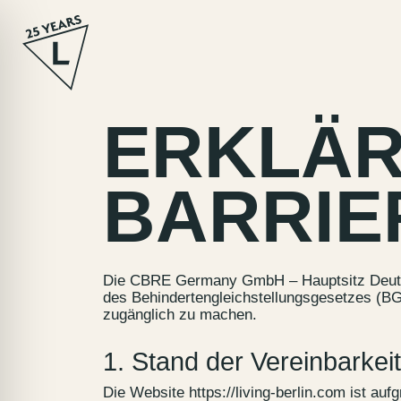
Zum
Inhalt
springen
ERKLÄR
BARRIE
Die CBRE Germany GmbH – Hauptsitz Deuts
des Behindertengleichstellungsgesetzes (BGG
zugänglich zu machen.
1. Stand der Vereinbarkei
Die Website
https://living-berlin.com
ist auf