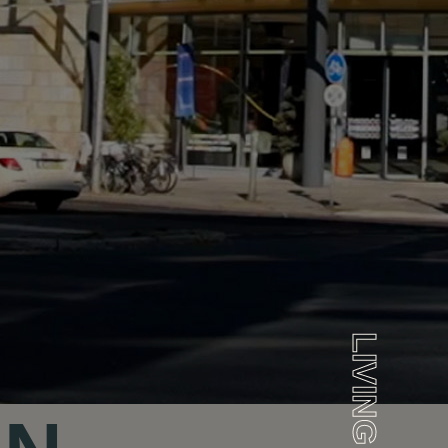
Jobs
lanner
Storeplan
LIVING
 Parken
Nachhaltigkeit
g
ALICE Rooftop &
Garden