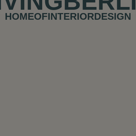
I
V
I
N
G
B
E
R
L
H
O
M
E
O
F
I
N
T
E
R
I
O
R
D
E
S
I
G
N