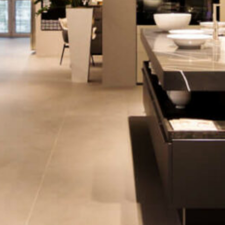
Kontakt
Jobs
Wedding Planner
Storeplan
Anfahrt & Parken
Nachhaltigkeit
Vermietung
ALICE Rooftop & Garden