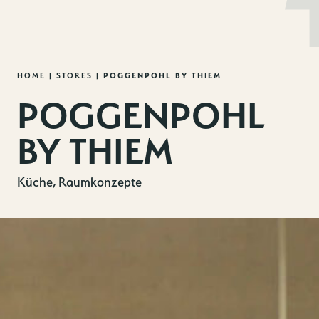
MENU
DE
EN
Zum
HOME
|
STORES
|
POGGENPOHL BY THIEM
Inhalt
POGGENPOHL
springen
BY THIEM
Küche, Raumkonzepte