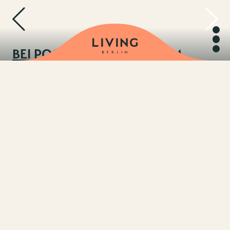
BEI POGGENPOHL BY THIEM
ERHÄLTLICH
Eisinger
General
Electric
Gutmann
Kwc
La Cornue
Quooker