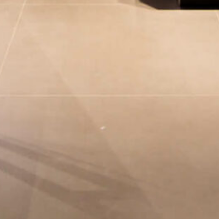
Newsletter
–
Kantstr. 17
10623
Berlin