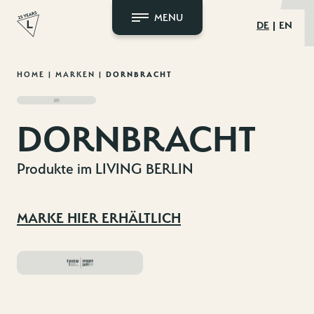
MENU
DE
EN
Zum
HOME
|
MARKEN
|
DORNBRACHT
Inhalt
springen
DORNBRACHT
Produkte im LIVING BERLIN
MARKE HIER ERHÄLTLICH