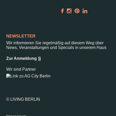
Vermietung
ALICE Rooftop &
Garden
Newsletter
NEWSLETTER
Wir informieren Sie regelmäßig auf diesem Weg über
–
Kantstr. 17
10623
Berlin
News, Veranstaltungen und Specials in unserem Haus
Zur Anmeldung
Wir sind Partner
© LIVING BERLIN