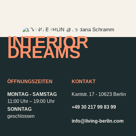
HOME OF
INTERIOR
DREAMS
ÖFFNUNGSZEITEN
KONTAKT
MONTAG - SAMSTAG
Kantstr. 17
-
10623 Berlin
11:00 Uhr – 19:00 Uhr
+49 30 217 99 83 99
SONNTAG
Kontakt
Jobs
geschlossen
Wedding Planner
Storeplan
info@living-berlin.com
Anfahrt & Parken
Nachhaltigkeit