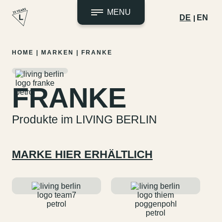
MENU
DE
EN
Zum
HOME
|
MARKEN
|
FRANKE
Inhalt
springen
FRANKE
Produkte im LIVING BERLIN
MARKE HIER ERHÄLTLICH