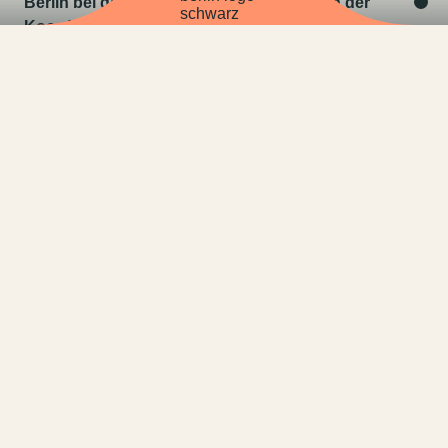
Berlin bei der gesamten Umsetzung – von der
Koordination von Handwerkern bis hin zur
zuverlässigen Lieferung und Montage.
Besuchen Sie den TEAM 7 Store Berlin und erleben
individuelles Wohnen im Einklang mit der Natur
hautnah.
BEI TEAM 7 BERLIN
ERHÄLTLICH
Akp