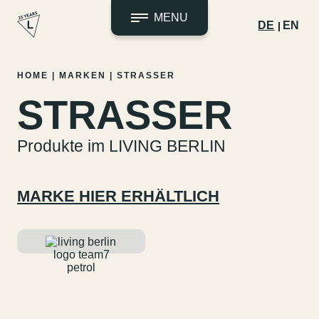
MENU
DE
EN
Zum
HOME
|
MARKEN
|
STRASSER
Inhalt
STRASSER
springen
Produkte im LIVING BERLIN
MARKE HIER ERHÄLTLICH