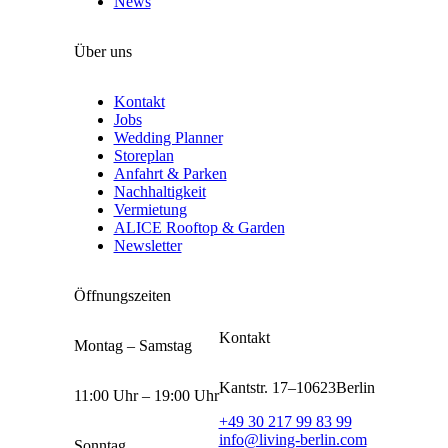
News
Über uns
Kontakt
Jobs
Wedding Planner
Storeplan
Anfahrt & Parken
Nachhaltigkeit
Vermietung
ALICE Rooftop & Garden
Newsletter
Öffnungszeiten
Kontakt
Montag – Samstag
Kantstr. 17
–
10623
Berlin
11:00 Uhr – 19:00 Uhr
+49 30 217 99 83 99
info@living-berlin.com
Sonntag