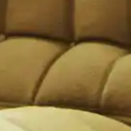
Jobs
lanner
Storeplan