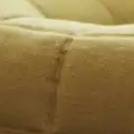
 Parken
Nachhaltigkeit
g
ALICE Rooftop &
Garden
–
Kantstr. 17
10623
Berlin