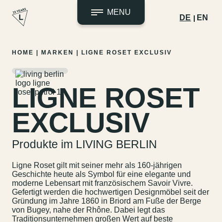
MENU
DE
EN
Zum
HOME
|
MARKEN
|
LIGNE ROSET EXCLUSIV
Inhalt
springen
LIGNE ROSET
EXCLUSIV
Produkte im LIVING BERLIN
Ligne Roset gilt mit seiner mehr als 160-jährigen
Geschichte heute als Symbol für eine elegante und
moderne Lebensart mit französischem Savoir Vivre.
Gefertigt werden die hochwertigen Designmöbel seit der
Gründung im Jahre 1860 in Briord am Fuße der Berge
von Bugey, nahe der Rhône. Dabei legt das
Traditionsunternehmen großen Wert auf beste