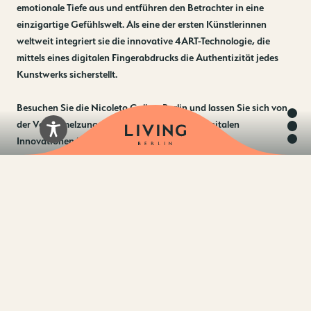
emotionale Tiefe aus und entführen den Betrachter in eine
einzigartige Gefühlswelt. Als eine der ersten Künstlerinnen
weltweit integriert sie die innovative 4ART-Technologie, die
mittels eines digitalen Fingerabdrucks die Authentizität jedes
Kunstwerks sicherstellt.
Besuchen Sie die Nicoleta Gallery Berlin und lassen Sie sich von
der Verschmelzung traditioneller Kunst mit digitalen
Innovationen inspirieren.
nicoletagallery.berlin
ANGEBOT VON NICOLETA GALLERY
BERLIN
Integration von 4ART-Technologie
Exklusive Events und Programme
NFT-Kunstwerke