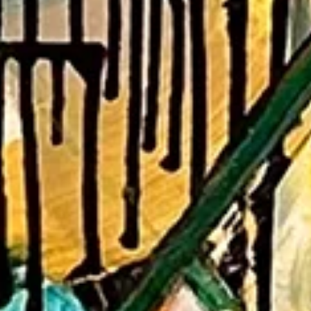
Vermietung
ALICE Rooftop & Garden
Newsletter
–
Kantstr. 17
10623
Berlin