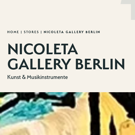
MENU
DE
EN
Zum
HOME
|
STORES
|
NICOLETA GALLERY BERLIN
Inhalt
NICOLETA
springen
GALLERY BERLIN
Kunst & Musikinstrumente