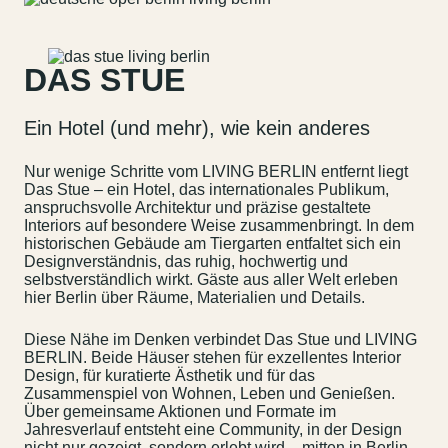
DAS STUE
Ein Hotel (und mehr), wie kein anderes
Nur wenige Schritte vom LIVING BERLIN entfernt liegt
Das Stue – ein Hotel, das internationales Publikum,
anspruchsvolle Architektur und präzise gestaltete
Interiors auf besondere Weise zusammenbringt. In dem
historischen Gebäude am Tiergarten entfaltet sich ein
Designverständnis, das ruhig, hochwertig und
selbstverständlich wirkt. Gäste aus aller Welt erleben
hier Berlin über Räume, Materialien und Details.
Diese Nähe im Denken verbindet Das Stue und LIVING
BERLIN. Beide Häuser stehen für exzellentes Interior
Kontakt
Jobs
Design, für kuratierte Ästhetik und für das
Zusammenspiel von Wohnen, Leben und Genießen.
Wedding Planner
Storeplan
Über gemeinsame Aktionen und Formate im
Jahresverlauf entsteht eine Community, in der Design
Anfahrt & Parken
Nachhaltigkeit
nicht nur gezeigt, sondern erlebt wird – mitten in Berlin.