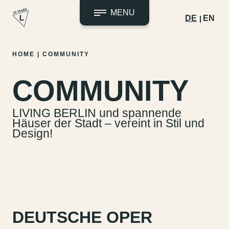
MENU
DE
EN
Zum
HOME
|
COMMUNITY
Inhalt
springen
COMMUNITY
LIVING BERLIN und spannende
Häuser der Stadt – vereint in Stil und
Design!
DEUTSCHE OPER