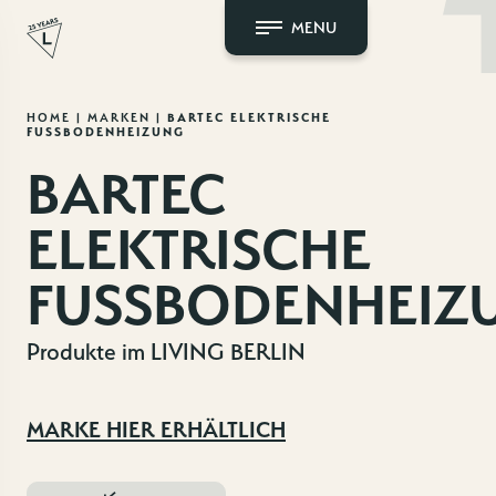
MENU
Zum
HOME
|
MARKEN
|
BARTEC ELEKTRISCHE
FUSSBODENHEIZUNG
Inhalt
springen
BARTEC
ELEKTRISCHE
FUSSBODENHEIZ
Produkte im LIVING BERLIN
MARKE HIER ERHÄLTLICH