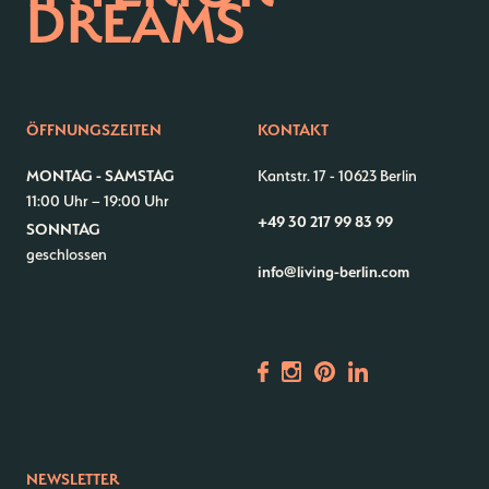
DREAMS
Kontakt
Jobs
ÖFFNUNGSZEITEN
KONTAKT
Wedding Planner
Storeplan
MONTAG - SAMSTAG
Kantstr. 17
-
10623 Berlin
Anfahrt & Parken
Nachhaltigkeit
11:00 Uhr – 19:00 Uhr
Vermietung
ALICE Rooftop & Garde
+49 30 217 99 83 99
SONNTAG
Newsletter
geschlossen
info@living-berlin.com
–
Kantstr. 17
10623
Berlin
NEWSLETTER