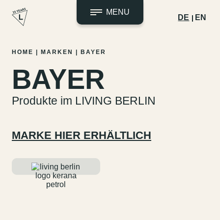
MENU
DE
EN
Zum
HOME
|
MARKEN
|
BAYER
Inhalt
BAYER
springen
Produkte im LIVING BERLIN
MARKE HIER ERHÄLTLICH