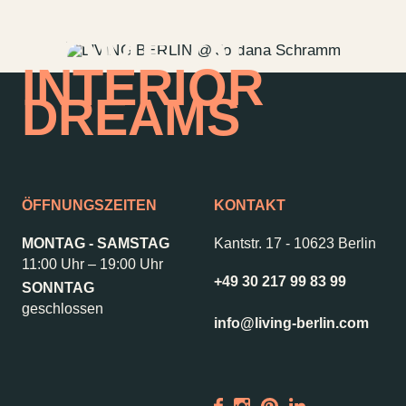
HOME OF
INTERIOR
DREAMS
ÖFFNUNGSZEITEN
KONTAKT
MONTAG - SAMSTAG
Kantstr. 17
-
10623 Berlin
11:00 Uhr – 19:00 Uhr
+49 30 217 99 83 99
SONNTAG
Kontakt
Jobs
geschlossen
info@living-berlin.com
Wedding Planner
Storeplan
Anfahrt & Parken
Nachhaltigkeit
Vermietung
ALICE Rooftop &