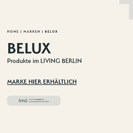
MENU
DE
EN
Zum
HOME
|
MARKEN
|
BELUX
Inhalt
BELUX
springen
Produkte im LIVING BERLIN
MARKE HIER ERHÄLTLICH