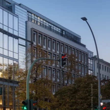
arken
Nachhaltigkeit
ALICE Rooftop & Garden
–
Kantstr. 17
10623
Berlin