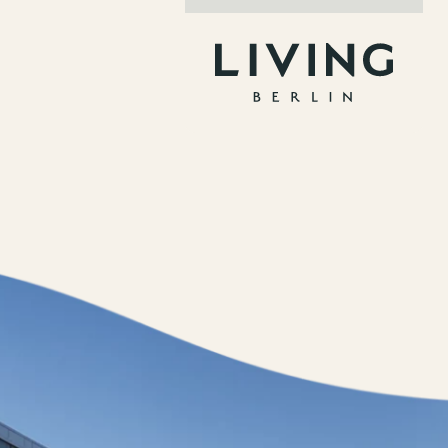
Jobs
nner
Storeplan