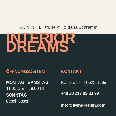
HOME OF
INTERIOR
DREAMS
ÖFFNUNGSZEITEN
KONTAKT
MONTAG - SAMSTAG
Kantstr. 17
-
10623 Berlin
11:00 Uhr – 19:00 Uhr
+49 30 217 99 83 99
Kontakt
Jobs
SONNTAG
geschlossen
Wedding Planner
Storeplan
info@living-berlin.com
Anfahrt & Parken
Nachhaltigkeit