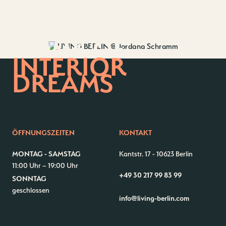
HOME OF
INTERIOR
DREAMS
ÖFFNUNGSZEITEN
KONTAKT
MONTAG - SAMSTAG
Kantstr. 17
-
10623 Berlin
11:00 Uhr – 19:00 Uhr
+49 30 217 99 83 99
SONNTAG
Kontakt
Jobs
geschlossen
info@living-berlin.com
Wedding Planner
Storeplan
Anfahrt & Parken
Nachhaltigkeit