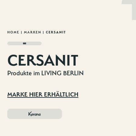
MENU
DE
EN
Zum
HOME
|
MARKEN
|
CERSANIT
Inhalt
springen
CERSANIT
Produkte im LIVING BERLIN
MARKE HIER ERHÄLTLICH