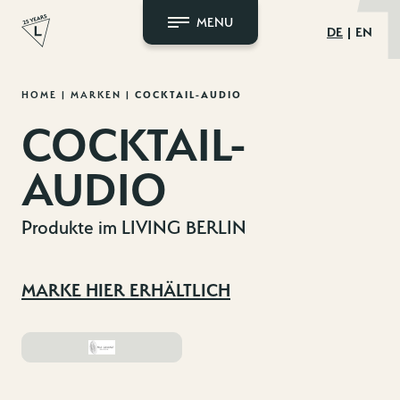
MENU
DE
EN
Zum
HOME
|
MARKEN
|
COCKTAIL-AUDIO
Inhalt
COCKTAIL-
springen
AUDIO
Produkte im LIVING BERLIN
MARKE HIER ERHÄLTLICH