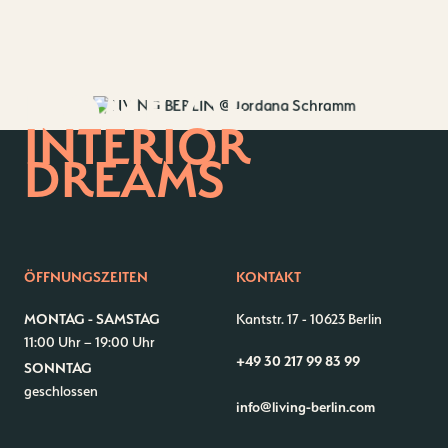
HOME OF
INTERIOR
DREAMS
ÖFFNUNGSZEITEN
KONTAKT
MONTAG - SAMSTAG
Kantstr. 17
-
10623 Berlin
11:00 Uhr – 19:00 Uhr
+49 30 217 99 83 99
SONNTAG
Kontakt
Jobs
geschlossen
info@living-berlin.com
Wedding Planner
Storeplan
Anfahrt & Parken
Nachhaltigkeit