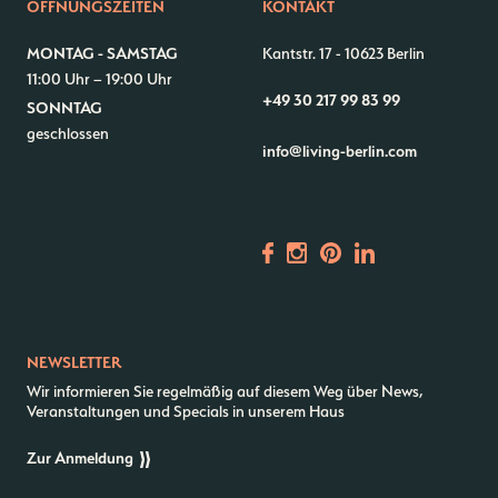
ÖFFNUNGSZEITEN
KONTAKT
Kontakt
Jobs
MONTAG - SAMSTAG
Kantstr. 17
-
10623 Berlin
Wedding Planner
Storeplan
11:00 Uhr – 19:00 Uhr
Anfahrt & Parken
Nachhaltigkeit
+49 30 217 99 83 99
SONNTAG
Vermietung
ALICE Rooftop & Garden
geschlossen
info@living-berlin.com
Newsletter
–
Kantstr. 17
10623
Berlin
NEWSLETTER
Wir informieren Sie regelmäßig auf diesem Weg über News,
Veranstaltungen und Specials in unserem Haus
Zur Anmeldung