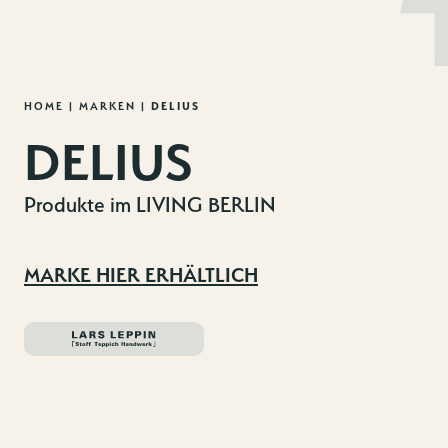
MENU
DE
EN
Zum
HOME
|
MARKEN
|
DELIUS
Inhalt
DELIUS
springen
Produkte im LIVING BERLIN
MARKE HIER ERHÄLTLICH