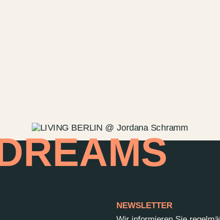
Kontakt
Wedding P
Anfahrt &
Vermietun
Newsletter
 DREAMS
NEWSLETTER
Wir informieren Sie regelm