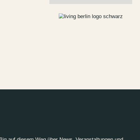
Jobs
lanner
Storeplan
 Parken
Nachhaltigkeit
g
ALICE Rooftop &
Garden
–
Kantstr. 17
10623
Berlin
äßig auf diesem Weg über News, Veranstaltungen und