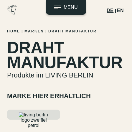
MENU
DE
EN
Zum
HOME
|
MARKEN
|
DRAHT MANUFAKTUR
Inhalt
DRAHT
springen
MANUFAKTUR
Produkte im LIVING BERLIN
MARKE HIER ERHÄLTLICH