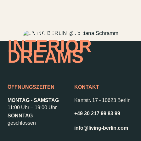
HOME OF
INTERIOR
DREAMS
ÖFFNUNGSZEITEN
KONTAKT
MONTAG - SAMSTAG
Kantstr. 17
-
10623 Berlin
11:00 Uhr – 19:00 Uhr
+49 30 217 99 83 99
Kontakt
Jobs
SONNTAG
geschlossen
Wedding Planner
Storeplan
info@living-berlin.com
Anfahrt & Parken
Nachhaltigkeit