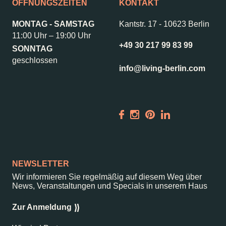
Kontakt
Jobs
ÖFFNUNGSZEITEN
KONTAKT
Wedding Planner
Storeplan
MONTAG - SAMSTAG
Kantstr. 17
-
10623 Berlin
Anfahrt & Parken
Nachhaltigkeit
11:00 Uhr – 19:00 Uhr
+49 30 217 99 83 99
SONNTAG
Vermietung
ALICE Rooftop &
geschlossen
Garden
info@living-berlin.com
Newsletter
–
Kantstr. 17
10623
Berlin
NEWSLETTER
Wir informieren Sie regelmäßig auf diesem Weg über
News, Veranstaltungen und Specials in unserem Haus
Zur Anmeldung