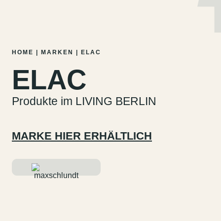
MENU
DE
EN
Zum
HOME
|
MARKEN
|
ELAC
Inhalt
ELAC
springen
Produkte im LIVING BERLIN
MARKE HIER ERHÄLTLICH