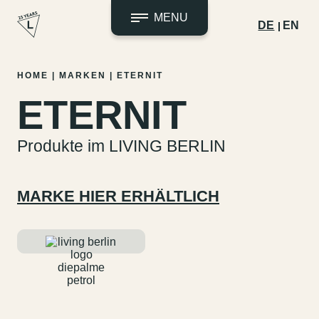
MENU
DE
EN
Zum
HOME
|
MARKEN
|
ETERNIT
Inhalt
ETERNIT
springen
Produkte im LIVING BERLIN
MARKE HIER ERHÄLTLICH