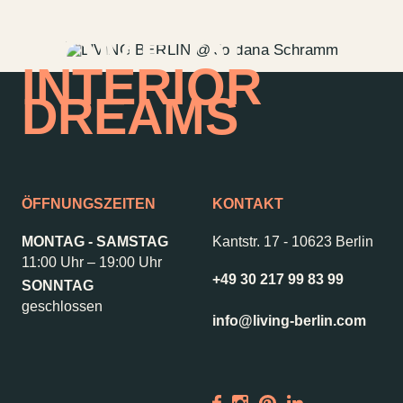
HOME OF
INTERIOR
DREAMS
ÖFFNUNGSZEITEN
KONTAKT
MONTAG - SAMSTAG
Kantstr. 17
-
10623 Berlin
11:00 Uhr – 19:00 Uhr
+49 30 217 99 83 99
SONNTAG
Kontakt
Jobs
geschlossen
info@living-berlin.com
Wedding Planner
Storeplan
Anfahrt & Parken
Nachhaltigkeit
Vermietung
ALICE Rooftop &