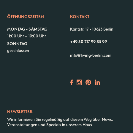
ÖFFNUNGSZEITEN
KONTAKT
Kontakt
Jobs
MONTAG - SAMSTAG
Kantstr. 17
-
10623 Berlin
Wedding Planner
Storeplan
11:00 Uhr – 19:00 Uhr
Anfahrt & Parken
Nachhaltigkeit
+49 30 217 99 83 99
SONNTAG
Vermietung
ALICE Rooftop & Garden
geschlossen
info@living-berlin.com
Newsletter
–
Kantstr. 17
10623
Berlin
NEWSLETTER
Wir informieren Sie regelmäßig auf diesem Weg über News,
Veranstaltungen und Specials in unserem Haus