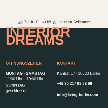
HOME OF
INTERIOR
DREAMS
ÖFFNUNGSZEITEN
KONTAKT
MONTAG - SAMSTAG
Kantstr. 17
-
10623 Berlin
11:00 Uhr – 19:00 Uhr
+49 30 217 99 83 99
SONNTAG
Kontakt
Jobs
geschlossen
Wedding Planner
Storeplan
info@living-berlin.com
Anfahrt & Parken
Nachhaltigkeit