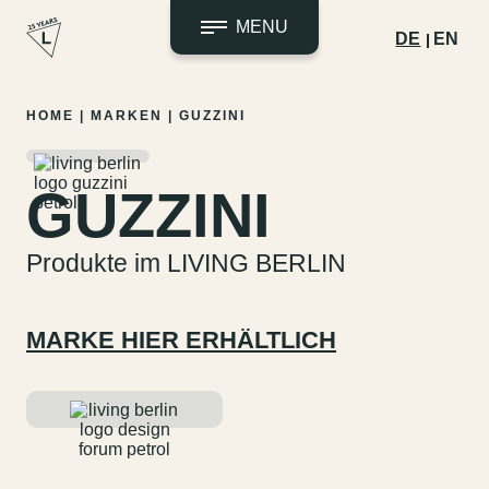
MENU
DE
EN
Zum
HOME
|
MARKEN
|
GUZZINI
Inhalt
springen
GUZZINI
Produkte im LIVING BERLIN
MARKE HIER ERHÄLTLICH