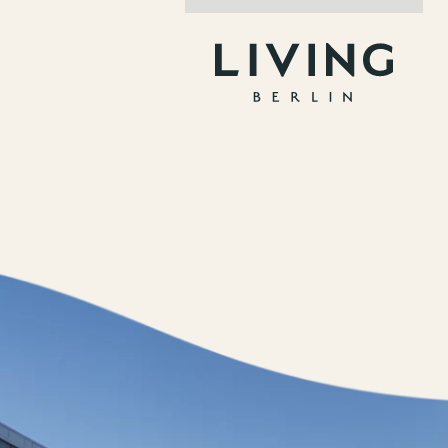
Jobs
nner
Storeplan