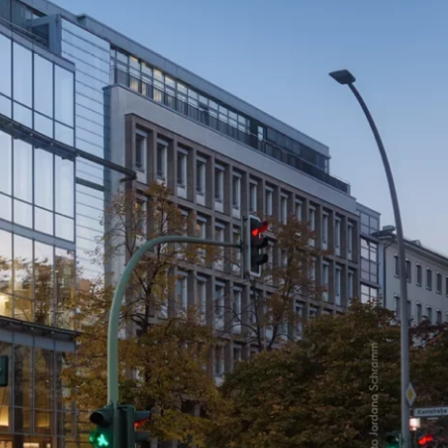
arken
Nachhaltigkeit
ALICE Rooftop & Garden
–
Kantstr. 17
10623
Berlin