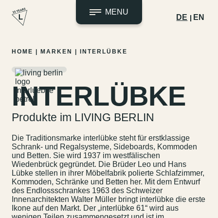
MENU
DE
EN
Zum
HOME
|
MARKEN
|
INTERLÜBKE
Inhalt
springen
INTERLÜBKE
Produkte im LIVING BERLIN
Die Traditionsmarke interlübke steht für erstklassige
Schrank- und Regalsysteme, Sideboards, Kommoden
und Betten. Sie wird 1937 im westfälischen
Wiedenbrück gegründet. Die Brüder Leo und Hans
Lübke stellen in ihrer Möbelfabrik polierte Schlafzimmer,
Kommoden, Schränke und Betten her. Mit dem Entwurf
des Endlossschrankes 1963 des Schweizer
Innenarchitekten Walter Müller bringt interlübke die erste
Ikone auf den Markt. Der „interlübke 61“ wird aus
wenigen Teilen zusammengesetzt und ist im