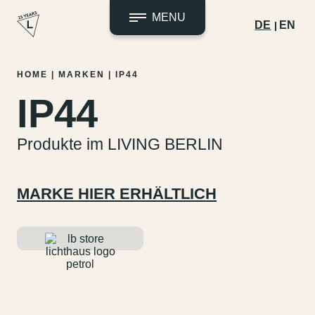
MENU
DE
EN
Zum
HOME
|
MARKEN
|
IP44
Inhalt
IP44
springen
Produkte im LIVING BERLIN
MARKE HIER ERHÄLTLICH