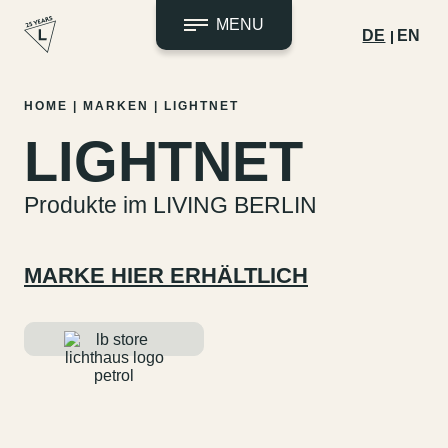
MENU
DE
EN
Zum
HOME
|
MARKEN
|
LIGHTNET
Inhalt
LIGHTNET
springen
Produkte im LIVING BERLIN
MARKE HIER ERHÄLTLICH