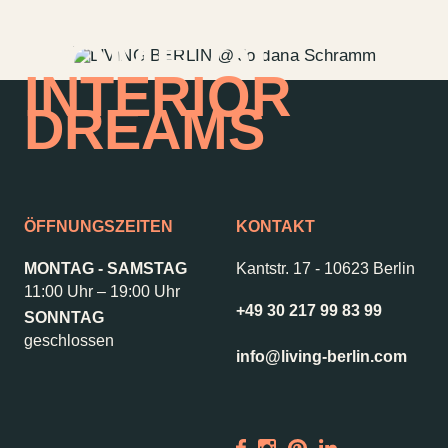
HOME OF
INTERIOR
DREAMS
ÖFFNUNGSZEITEN
KONTAKT
MONTAG - SAMSTAG
Kantstr. 17
-
10623 Berlin
11:00 Uhr – 19:00 Uhr
+49 30 217 99 83 99
SONNTAG
Kontakt
Jobs
geschlossen
info@living-berlin.com
Wedding Planner
Storeplan
Anfahrt & Parken
Nachhaltigkeit
Vermietung
ALICE Rooftop &