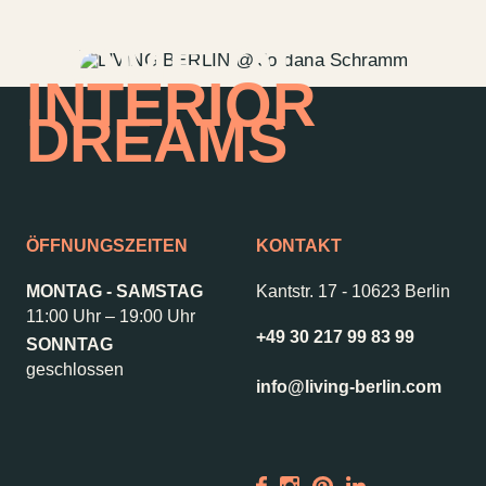
HOME OF
INTERIOR
DREAMS
ÖFFNUNGSZEITEN
KONTAKT
MONTAG - SAMSTAG
Kantstr. 17
-
10623 Berlin
11:00 Uhr – 19:00 Uhr
+49 30 217 99 83 99
SONNTAG
Kontakt
Jobs
geschlossen
info@living-berlin.com
Wedding Planner
Storeplan
Anfahrt & Parken
Nachhaltigkeit
Vermietung
ALICE Rooftop &