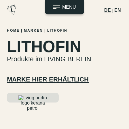
MENU
DE
EN
Zum
HOME
|
MARKEN
|
LITHOFIN
Inhalt
LITHOFIN
springen
Produkte im LIVING BERLIN
MARKE HIER ERHÄLTLICH