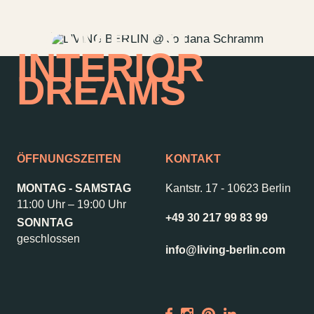
HOME OF
INTERIOR
DREAMS
ÖFFNUNGSZEITEN
KONTAKT
MONTAG - SAMSTAG
Kantstr. 17
-
10623 Berlin
11:00 Uhr – 19:00 Uhr
+49 30 217 99 83 99
SONNTAG
Kontakt
Jobs
geschlossen
info@living-berlin.com
Wedding Planner
Storeplan
Anfahrt & Parken
Nachhaltigkeit
Vermietung
ALICE Rooftop &