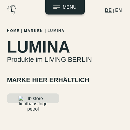
MENU
DE
EN
Zum
HOME
|
MARKEN
|
LUMINA
Inhalt
LUMINA
springen
Produkte im LIVING BERLIN
MARKE HIER ERHÄLTLICH