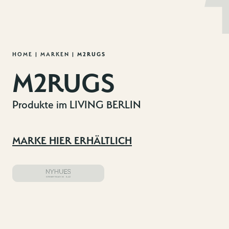
MENU
DE
EN
Zum
HOME
|
MARKEN
|
M2RUGS
Inhalt
M2RUGS
springen
Produkte im LIVING BERLIN
MARKE HIER ERHÄLTLICH