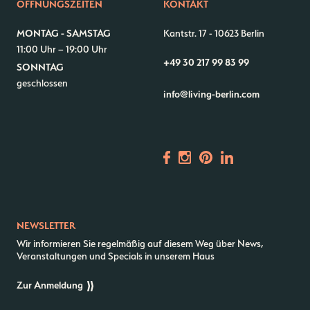
ÖFFNUNGSZEITEN
KONTAKT
Kontakt
Jobs
MONTAG - SAMSTAG
Kantstr. 17
-
10623 Berlin
Wedding Planner
Storeplan
11:00 Uhr – 19:00 Uhr
Anfahrt & Parken
Nachhaltigkeit
+49 30 217 99 83 99
SONNTAG
Vermietung
ALICE Rooftop & Garden
geschlossen
info@living-berlin.com
Newsletter
–
Kantstr. 17
10623
Berlin
NEWSLETTER
Wir informieren Sie regelmäßig auf diesem Weg über News,
Veranstaltungen und Specials in unserem Haus
Zur Anmeldung