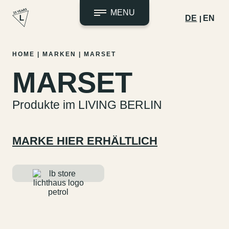
MENU
DE
EN
Zum
HOME
|
MARKEN
|
MARSET
Inhalt
MARSET
springen
Produkte im LIVING BERLIN
MARKE HIER ERHÄLTLICH