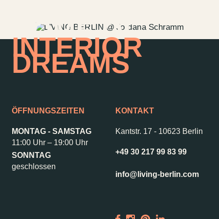
HOME OF
INTERIOR
DREAMS
ÖFFNUNGSZEITEN
KONTAKT
MONTAG - SAMSTAG
Kantstr. 17
-
10623 Berlin
11:00 Uhr – 19:00 Uhr
+49 30 217 99 83 99
SONNTAG
Kontakt
Jobs
geschlossen
info@living-berlin.com
Wedding Planner
Storeplan
Anfahrt & Parken
Nachhaltigkeit
Vermietung
ALICE Rooftop &