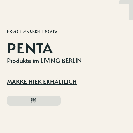
MENU
DE
EN
Zum
HOME
|
MARKEN
|
PENTA
Inhalt
PENTA
springen
Produkte im LIVING BERLIN
MARKE HIER ERHÄLTLICH