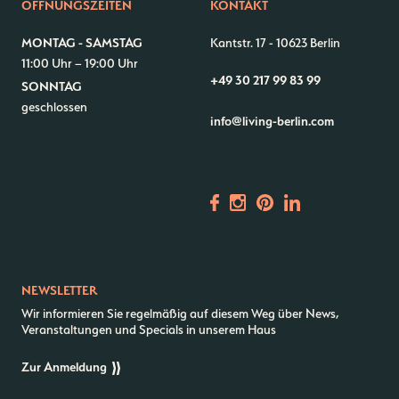
ÖFFNUNGSZEITEN
KONTAKT
Kontakt
Jobs
MONTAG - SAMSTAG
Kantstr. 17
-
10623 Berlin
11:00 Uhr – 19:00 Uhr
Wedding Planner
Storeplan
+49 30 217 99 83 99
SONNTAG
Anfahrt & Parken
Nachhaltigkeit
geschlossen
info@living-berlin.com
Vermietung
ALICE Rooftop & Garden
Newsletter
–
Kantstr. 17
10623
Berlin
NEWSLETTER
Wir informieren Sie regelmäßig auf diesem Weg über News,
Veranstaltungen und Specials in unserem Haus
Zur Anmeldung