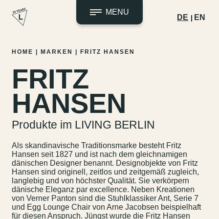
MENU
DE
EN
Zum
HOME
|
MARKEN
|
FRITZ HANSEN
Inhalt
FRITZ
springen
HANSEN
Produkte im LIVING BERLIN
Als skandinavische Traditionsmarke besteht Fritz
Hansen seit 1827 und ist nach dem gleichnamigen
dänischen Designer benannt. Designobjekte von Fritz
Hansen sind originell, zeitlos und zeitgemäß zugleich,
langlebig und von höchster Qualität. Sie verkörpern
dänische Eleganz par excellence. Neben Kreationen
von Verner Panton sind die Stuhlklassiker Ant, Serie 7
und Egg Lounge Chair von Arne Jacobsen beispielhaft
für diesen Anspruch. Jüngst wurde die Fritz Hansen