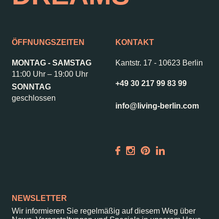
Kontakt
Jobs
Wedding Planner
Storeplan
ÖFFNUNGSZEITEN
KONTAKT
Anfahrt & Parken
Nachhaltigkeit
MONTAG - SAMSTAG
Kantstr. 17
-
10623 Berlin
Vermietung
ALICE Rooftop &
11:00 Uhr – 19:00 Uhr
Garden
+49 30 217 99 83 99
SONNTAG
Newsletter
geschlossen
info@living-berlin.com
–
Kantstr. 17
10623
Berlin
NEWSLETTER
Wir informieren Sie regelmäßig auf diesem Weg über