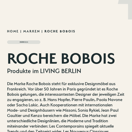
MENU
DE
EN
Zum
HOME
|
MARKEN
|
ROCHE BOBOIS
Inhalt
springen
ROCHE BOBOIS
Produkte im LIVING BERLIN
Die Marke Roche Bobois steht für exklusive Designmöbel aus
Frankreich. Vor über 50 Jahren in Paris gegründet ist es Roche
Bobois gelungen, die interessantesten Designer der jeweiligen Zeit
zu engagieren, so z. B. Hans Hopfer, Pierre Paulin, Paola Navone
oder Sacha Lakic. Auch Kooperationen mit internationalen
Mode- und Designhäusern wie Missoni, Sonia Rykiel, Jean Paul
Gaultier und Kenzo bereichern die Möbel. Die Marke hat zwei
unterschiedliche Designlinien, die Moderne und Tradition
miteinander verbinden: Les Contemporains spiegelt aktuelle
Trends und den Zeitgeist wider, Les Nouveaux Classiques