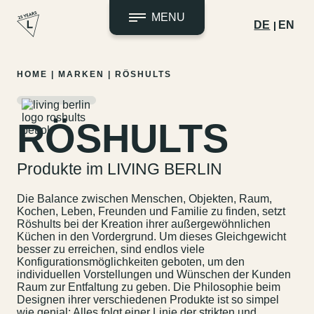
MENU
DE
EN
Zum
HOME
|
MARKEN
|
RÖSHULTS
Inhalt
springen
RÖSHULTS
Produkte im LIVING BERLIN
Die Balance zwischen Menschen, Objekten, Raum,
Kochen, Leben, Freunden und Familie zu finden, setzt
Röshults bei der Kreation ihrer außergewöhnlichen
Küchen in den Vordergrund. Um dieses Gleichgewicht
besser zu erreichen, sind endlos viele
Konfigurationsmöglichkeiten geboten, um den
individuellen Vorstellungen und Wünschen der Kunden
Raum zur Entfaltung zu geben. Die Philosophie beim
Designen ihrer verschiedenen Produkte ist so simpel
wie genial: Alles folgt einer Linie der strikten und